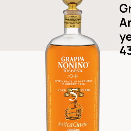
G
A
y
4