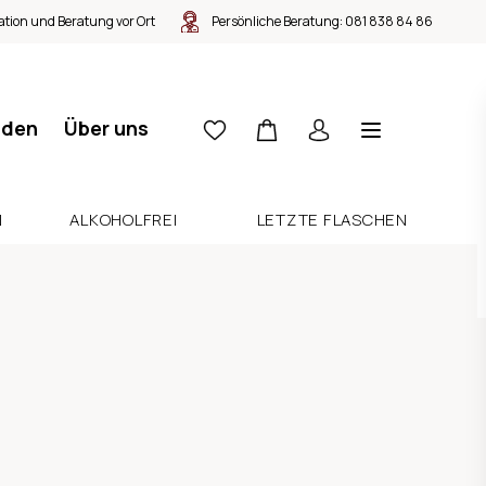
tion und Beratung vor Ort
Persönliche Beratung:
081 838 84 86
nden
Über uns
N
ALKOHOLFREI
LETZTE FLASCHEN