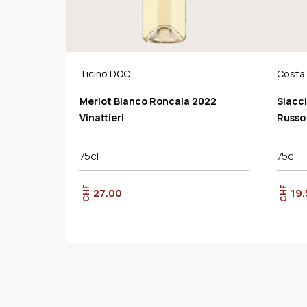
Ticino DOC
Costa
Merlot Bianco Roncaia 2022
Siacc
Vinattieri
Russo
75cl
75cl
CHF
CHF
27.00
19.