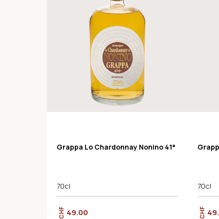
Grappa Lo Chardonnay Nonino 41°
Grapp
70cl
70cl
CHF
CHF
49.00
49