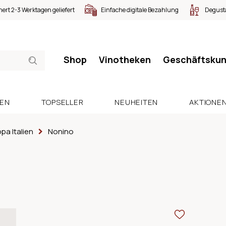
nert 2-3 Werktagen geliefert
Einfache digitale Bezahlung
Degusta
Shop
Vinotheken
Geschäftsku
SEN
TOPSELLER
NEUHEITEN
AKTIONE
pa Italien
Nonino