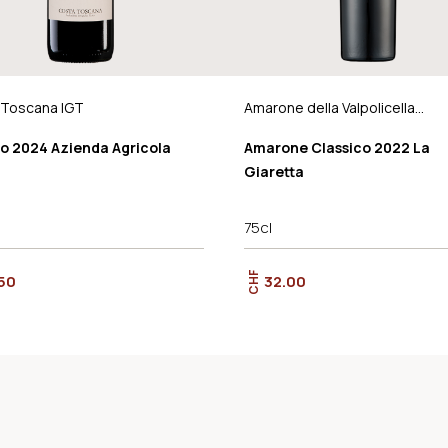
 Toscana IGT
Amarone della Valpolicella
Classico DOCG
io 2024 Azienda Agricola
Amarone Classico 2022 La
Giaretta
75cl
CHF
50
32.00