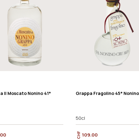
a Il Moscato Nonino 41°
Grappa Fragolino 45° Nonino
50cl
CHF
.00
109.00