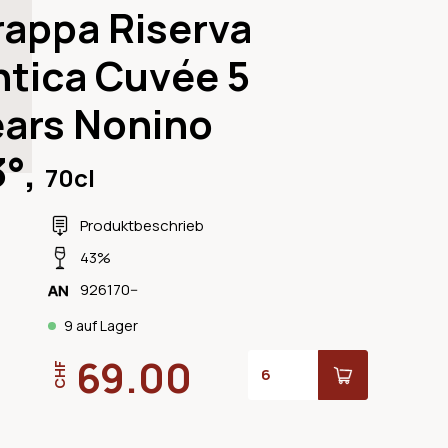
rappa Riserva
ntica Cuvée 5
ears Nonino
3°,
70cl
Produktbeschrieb
43%
926170--
9 auf Lager
69.00
CHF