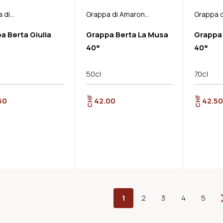
 di
Grappa di Amarone
Grappa d
onnay
Barrique
Barrique
a Berta Giulia
Grappa Berta La Musa
Grappa
ue
40°
40°
50cl
70cl
CHF
CHF
50
42.00
42.50
1
2
3
4
5
Wei