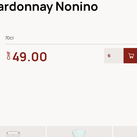
ardonnay Nonino
70cl
49.00
CHF