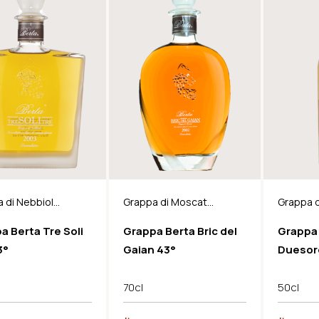
 di Nebbiolo
Grappa di Moscato
Grappa 
olo Barrique
Barrique
Barrique
a Berta Tre Soli
Grappa Berta Bric del
Grappa
3°
Gaian 43°
Duesore
70cl
50cl