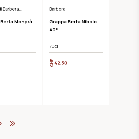
i Barbera
Barbera
 Berta Monprà
Grappa Berta Nibbio
40°
70cl
CHF
42.50
ter
Letzte