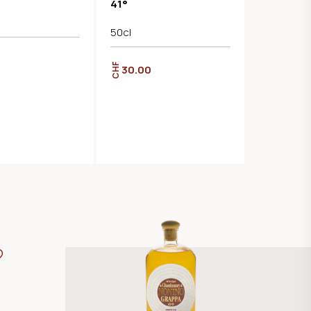
41°
50cl
CHF
30.00