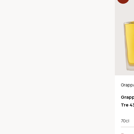
Grappa
da Bar
Grapp
Tre 4
70cl