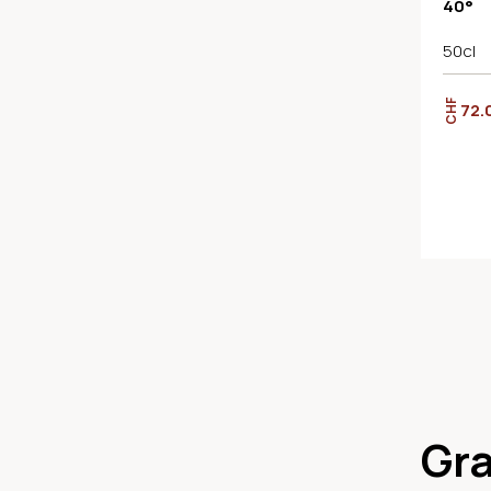
40°
50cl
CHF
72.
Gr