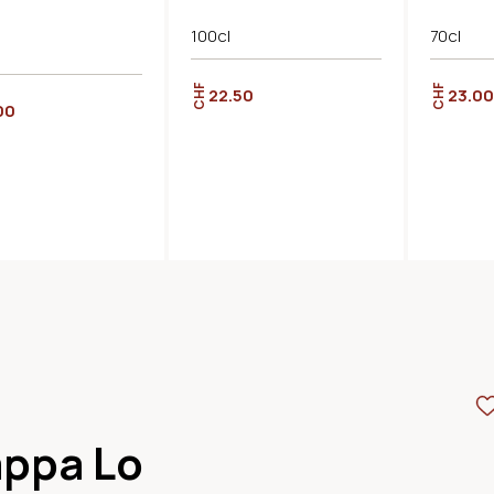
100cl
70cl
CHF
CHF
22.50
23.00
00
appa Lo