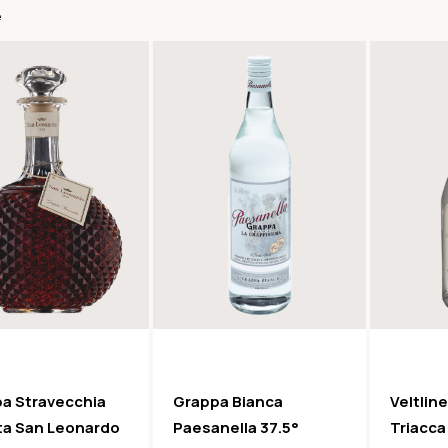
e
a Stravecchia
Grappa Bianca
Veltlin
a San Leonardo
Paesanella 37.5°
Triacca