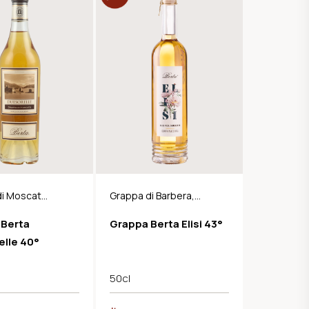
di Moscato
Grappa di Barbera,
Nebbiolo e
 Berta
Grappa Berta Elisi 43°
Cabernet Barrique
lle 40°
50cl