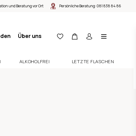
tion und Beratung vor Ort
Persönliche Beratung:
081 838 84 86
nden
Über uns
N
ALKOHOLFREI
LETZTE FLASCHEN