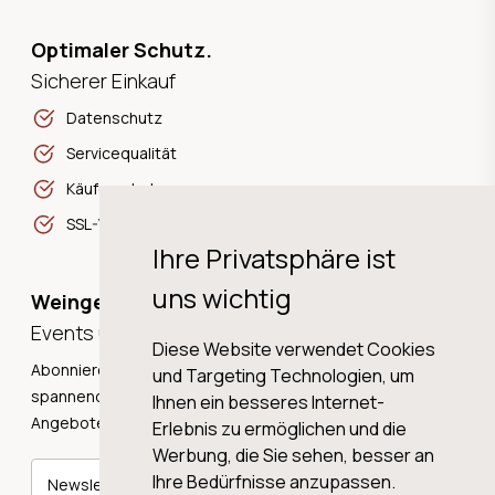
Optimaler Schutz.
Sicherer Einkauf
Datenschutz
Servicequalität
Käuferschutz
SSL-Verschlüsselung
Ihre Privatsphäre ist
uns wichtig
Weingeschichten,
Events und Neuigkeiten!
Diese Website verwendet Cookies
Abonnieren Sie unseren Newsletter und erhalten Sie
und Targeting Technologien, um
spannende Weingeschichten, Neuigkeiten und tolle
Ihnen ein besseres Internet-
Angebote direkt in Ihre Mailbox.
Erlebnis zu ermöglichen und die
Werbung, die Sie sehen, besser an
Ihre Bedürfnisse anzupassen.
Newsletter abonnieren