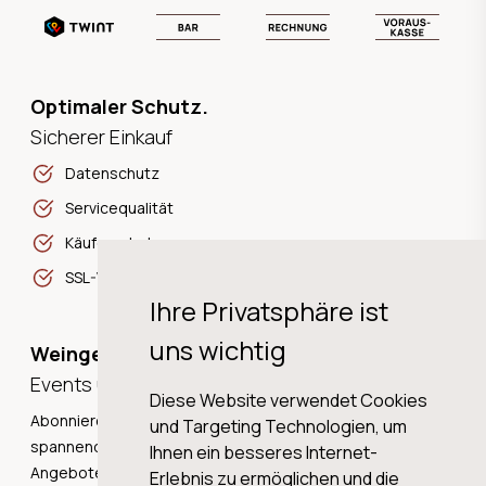
Optimaler Schutz.
Sicherer Einkauf
Datenschutz
Servicequalität
Käuferschutz
SSL-Verschlüsselung
Ihre Privatsphäre ist
uns wichtig
Weingeschichten,
Events und Neuigkeiten!
Diese Website verwendet Cookies
Abonnieren Sie unseren Newsletter und erhalten Sie
und Targeting Technologien, um
spannende Weingeschichten, Neuigkeiten und tolle
Ihnen ein besseres Internet-
Angebote direkt in Ihre Mailbox.
Erlebnis zu ermöglichen und die