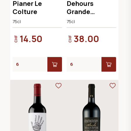
Pianer Le
Dehours
Colture
Grande
Réserve Brut
75cl
75cl
14.50
38.00
CHF
CHF