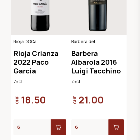
Rioja DOCa
Barbera del
Monferrato DOC
Rioja Crianza
Barbera
2022 Paco
Albarola 2016
Garcia
Luigi Tacchino
75cl
75cl
18.50
21.00
CHF
CHF