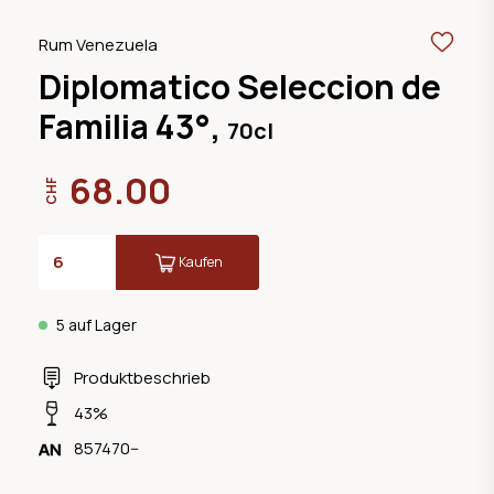
Rum Venezuela
Diplomatico Seleccion de
Familia 43°,
70cl
68.00
CHF
Kaufen
5 auf Lager
Produktbeschrieb
43%
857470--