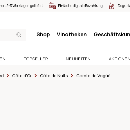
nert 2-3 Werktagen geliefert
Einfache digitale Bezahlung
Degusta
Shop
Vinotheken
Geschäftsku
SEN
TOPSELLER
NEUHEITEN
AKTIONE
nd
Côte d'Or
Côte de Nuits
Comte de Vogüé