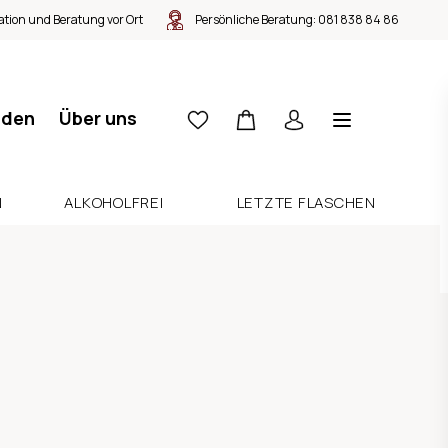
tion und Beratung vor Ort
Persönliche Beratung:
081 838 84 86
nden
Über uns
N
ALKOHOLFREI
LETZTE FLASCHEN