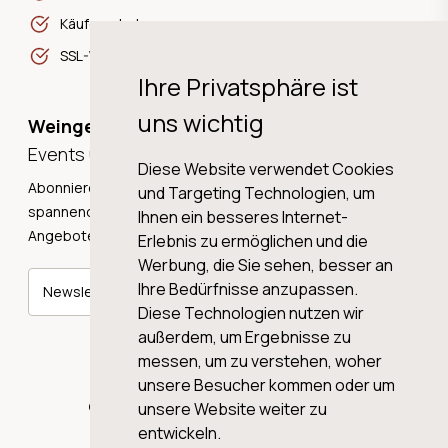
Käuferschutz
SSL-Verschlüsselung
Ihre Privatsphäre ist
uns wichtig
Weingeschichten,
Events und Neuigkeiten!
Diese Website verwendet Cookies
Abonnieren Sie unseren Newsletter und erhalten Sie
und Targeting Technologien, um
spannende Weingeschichten, Neuigkeiten und tolle
Ihnen ein besseres Internet-
Angebote direkt in Ihre Mailbox.
Erlebnis zu ermöglichen und die
Werbung, die Sie sehen, besser an
Ihre Bedürfnisse anzupassen.
Newsletter abonnieren
Diese Technologien nutzen wir
außerdem, um Ergebnisse zu
messen, um zu verstehen, woher
unsere Besucher kommen oder um
© 2026 WINE AG VALENTIN & VON SALIS
unsere Website weiter zu
entwickeln.