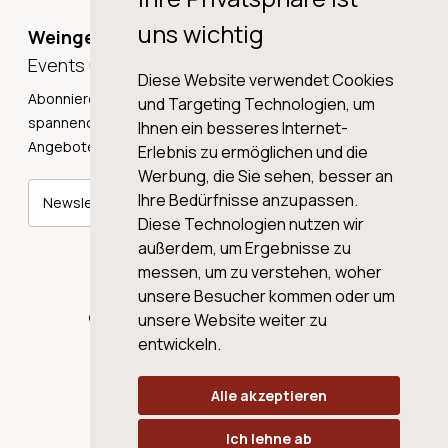
uns wichtig
Weingeschichten,
Events und Neuigkeiten!
Diese Website verwendet Cookies
Abonnieren Sie unseren Newsletter und erhalten Sie
und Targeting Technologien, um
spannende Weingeschichten, Neuigkeiten und tolle
Ihnen ein besseres Internet-
Angebote direkt in Ihre Mailbox.
Erlebnis zu ermöglichen und die
Werbung, die Sie sehen, besser an
Ihre Bedürfnisse anzupassen.
Newsletter abonnieren
Diese Technologien nutzen wir
außerdem, um Ergebnisse zu
messen, um zu verstehen, woher
unsere Besucher kommen oder um
© 2026 WINE AG VALENTIN & VON SALIS
unsere Website weiter zu
entwickeln.
Alle akzeptieren
Ich lehne ab