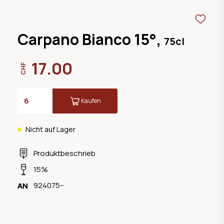
Carpano Bianco 15°,
75cl
17.00
CHF
Kaufen
Nicht auf Lager
Produktbeschrieb
15%
924075--