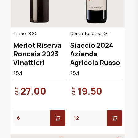
Ticino DOC
Costa Toscana IGT
Merlot Riserva
Siaccio 2024
Roncaia 2023
Azienda
Vinattieri
Agricola Russo
75cl
75cl
27.00
19.50
CHF
CHF