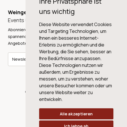
Ihre Privatsphäre ist
uns wichtig
Weingeschichten,
Events und Neuigkeiten!
Diese Website verwendet Cookies
Abonnieren Sie unseren Newsletter und erhalten Sie
und Targeting Technologien, um
spannende Weingeschichten, Neuigkeiten und tolle
Ihnen ein besseres Internet-
Angebote direkt in Ihre Mailbox.
Erlebnis zu ermöglichen und die
Werbung, die Sie sehen, besser an
Ihre Bedürfnisse anzupassen.
Newsletter abonnieren
Diese Technologien nutzen wir
außerdem, um Ergebnisse zu
messen, um zu verstehen, woher
unsere Besucher kommen oder um
© 2026 WINE AG VALENTIN & VON SALIS
unsere Website weiter zu
entwickeln.
Alle akzeptieren
Ich lehne ab