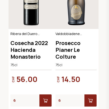
Ribera del Duero
Valdobbiadene
DO, BIO
Extra Dry DOCG
Cosecha 2022
Prosecco
Hacienda
Pianer Le
Monasterio
Colture
75cl
75cl
56.00
14.50
CHF
CHF