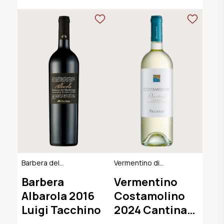
Barbera del
Vermentino di
Monferrato DOC
Sardegna DOC
Barbera
Vermentino
Albarola 2016
Costamolino
Luigi Tacchino
2024 Cantina
Argiolas