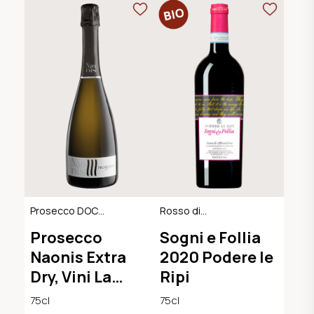
Prosecco DOC
Rosso di
Extra Dry
Montalcino DOC,
Prosecco
Sogni e Follia
BIO-Demeter
Naonis Extra
2020 Podere le
Dry, Vini La
Ripi
Delizia
75cl
75cl