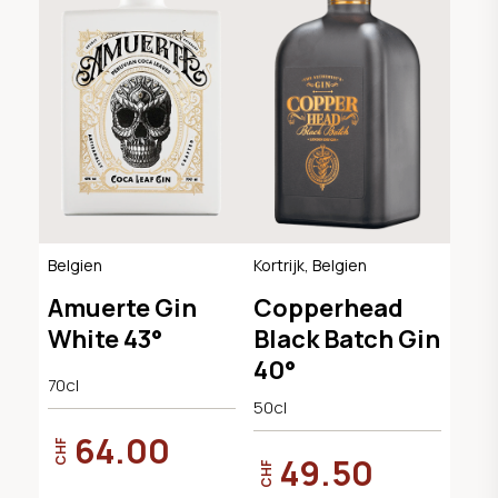
Belgien
Kortrijk, Belgien
Amuerte Gin
Copperhead
White 43°
Black Batch Gin
40°
70cl
50cl
64.00
CHF
49.50
CHF