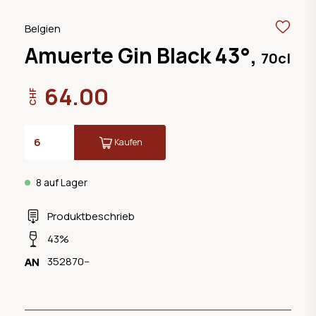
Belgien
Amuerte Gin Black 43°,
70cl
64.00
CHF
Kaufen
8 auf Lager
Produktbeschrieb
43%
352870--