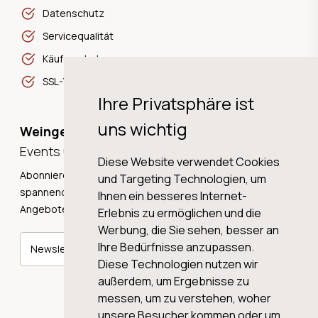
Datenschutz
Servicequalität
Käuferschutz
SSL-Verschlüsselung
Ihre Privatsphäre ist
uns wichtig
Weingeschichten,
Events und Neuigkeiten!
Diese Website verwendet Cookies
Abonnieren Sie unseren Newsletter und erhalten Sie
und Targeting Technologien, um
spannende Weingeschichten, Neuigkeiten und tolle
Ihnen ein besseres Internet-
Angebote direkt in Ihre Mailbox.
Erlebnis zu ermöglichen und die
Werbung, die Sie sehen, besser an
Ihre Bedürfnisse anzupassen.
Newsletter abonnieren
Diese Technologien nutzen wir
außerdem, um Ergebnisse zu
messen, um zu verstehen, woher
unsere Besucher kommen oder um