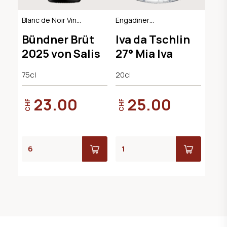
Blanc de Noir Vin
Engadiner
Mousseux, AOC
Kräuterlikör
Bündner Brüt
Iva da Tschlin
Graubünden
2025 von Salis
27° Mia Iva
75cl
20cl
23.00
25.00
CHF
CHF