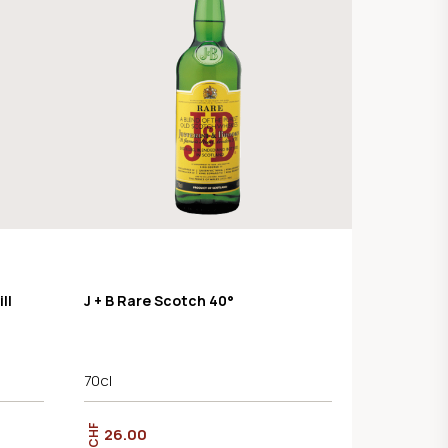
ll
J + B Rare Scotch 40°
70cl
CHF
26.00