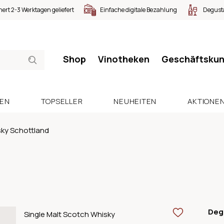
nert 2-3 Werktagen geliefert
Einfache digitale Bezahlung
Degusta
Shop
Vinotheken
Geschäftsku
SEN
TOPSELLER
NEUHEITEN
AKTIONE
ky Schottland
Deg
Single Malt Scotch Whisky