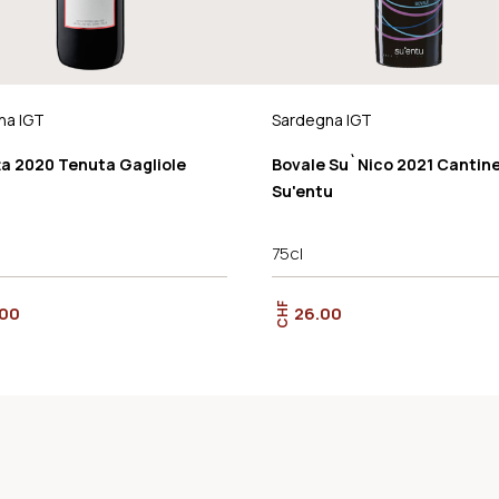
na IGT
Sardegna IGT
ta 2020 Tenuta Gagliole
Bovale Su`Nico 2021 Cantin
Su'entu
75cl
CHF
.00
26.00