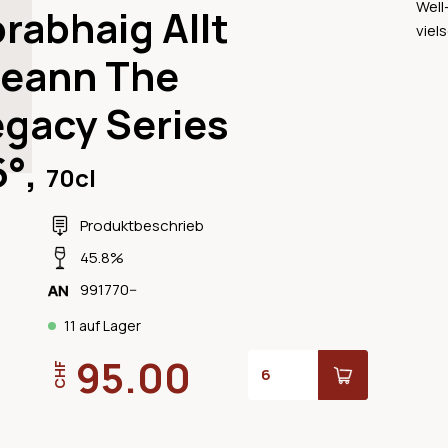
Well
rabhaig Allt
viel
leann The
egacy Series
6°,
70cl
Produktbeschrieb
45.8%
991770--
11 auf Lager
95.00
CHF