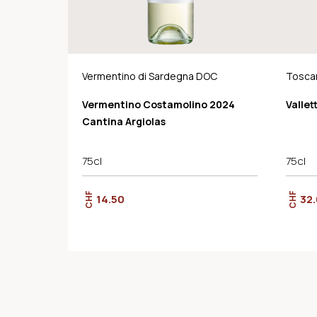
Vermentino di Sardegna DOC
Tosca
Vermentino Costamolino 2024
Vallet
Cantina Argiolas
75cl
75cl
CHF
CHF
14.50
32