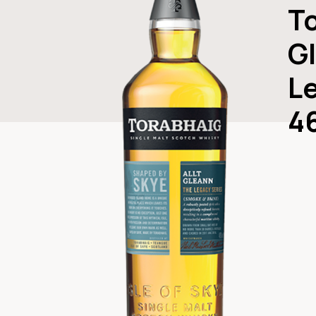
To
G
L
4