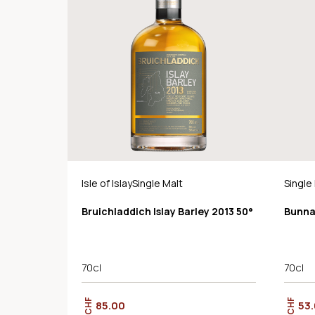
Isle of IslaySingle Malt
Single
Bruichladdich Islay Barley 2013 50°
Bunna
70cl
70cl
CHF
CHF
85.00
53