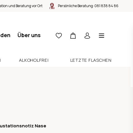
tion und Beratung vor Ort
Persönliche Beratung:
081 838 84 86
nden
Über uns
N
ALKOHOLFREI
LETZTE FLASCHEN
ustationsnotiz Nase