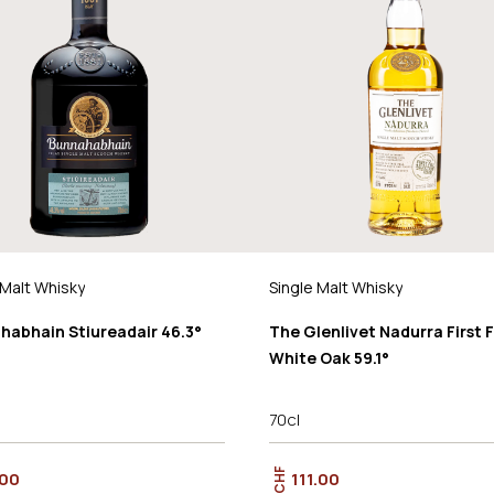
 Malt Whisky
Single Malt Whisky
habhain Stiureadair 46.3°
The Glenlivet Nadurra First Fi
White Oak 59.1°
70cl
CHF
.00
111.00