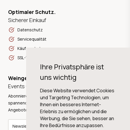
Optimaler Schutz.
Sicherer Einkauf
Datenschutz
Servicequalität
Käuferschutz
SSL-Verschlüsselung
Ihre Privatsphäre ist
uns wichtig
Weingeschichten,
Events und Neuigkeiten!
Diese Website verwendet Cookies
Abonnieren Sie unseren Newsletter und erhalten Sie
und Targeting Technologien, um
spannende Weingeschichten, Neuigkeiten und tolle
Ihnen ein besseres Internet-
Angebote direkt in Ihre Mailbox.
Erlebnis zu ermöglichen und die
Werbung, die Sie sehen, besser an
Ihre Bedürfnisse anzupassen.
Newsletter abonnieren