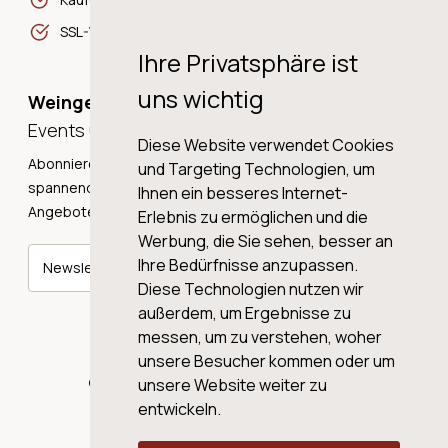
SSL-Verschlüsselung
Ihre Privatsphäre ist
uns wichtig
Weingeschichten,
Events und Neuigkeiten!
Diese Website verwendet Cookies
Abonnieren Sie unseren Newsletter und erhalten Sie
und Targeting Technologien, um
spannende Weingeschichten, Neuigkeiten und tolle
Ihnen ein besseres Internet-
Angebote direkt in Ihre Mailbox.
Erlebnis zu ermöglichen und die
Werbung, die Sie sehen, besser an
Ihre Bedürfnisse anzupassen.
Newsletter abonnieren
Diese Technologien nutzen wir
außerdem, um Ergebnisse zu
messen, um zu verstehen, woher
unsere Besucher kommen oder um
© 2026 WINE AG VALENTIN & VON SALIS
unsere Website weiter zu
entwickeln.