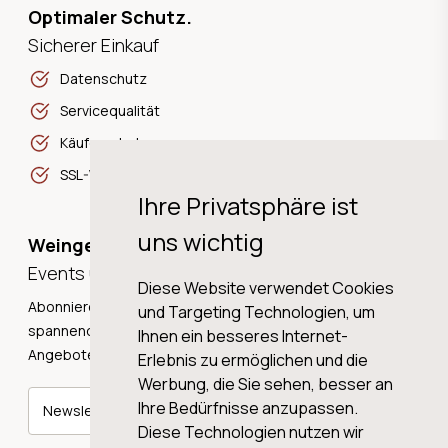
Optimaler Schutz.
Sicherer Einkauf
Datenschutz
Servicequalität
Käuferschutz
SSL-Verschlüsselung
Ihre Privatsphäre ist
uns wichtig
Weingeschichten,
Events und Neuigkeiten!
Diese Website verwendet Cookies
Abonnieren Sie unseren Newsletter und erhalten Sie
und Targeting Technologien, um
spannende Weingeschichten, Neuigkeiten und tolle
Ihnen ein besseres Internet-
Angebote direkt in Ihre Mailbox.
Erlebnis zu ermöglichen und die
Werbung, die Sie sehen, besser an
Ihre Bedürfnisse anzupassen.
Newsletter abonnieren
Diese Technologien nutzen wir