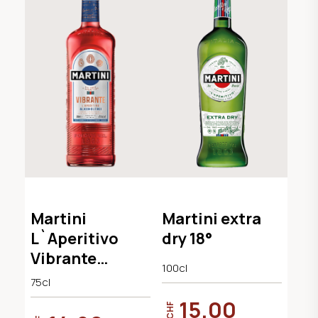
Martini
Martini extra
L`Aperitivo
dry 18°
Vibrante
100cl
alkoholfrei
75cl
15.00
CHF