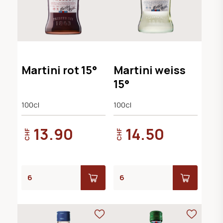
Martini rot 15°
Martini weiss
15°
100cl
100cl
13.90
14.50
CHF
CHF