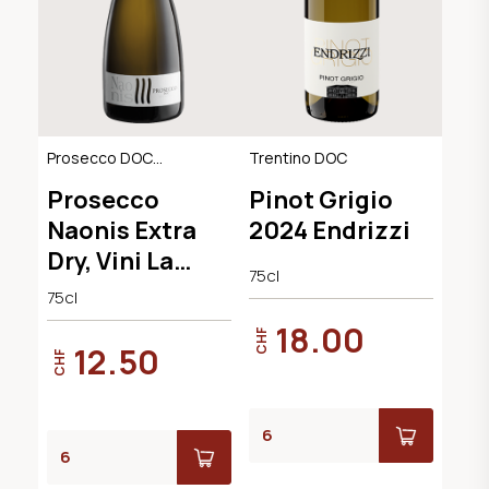
Prosecco DOC
Trentino DOC
Extra Dry
Prosecco
Pinot Grigio
Naonis Extra
2024 Endrizzi
Dry, Vini La
75cl
Delizia
75cl
18.00
CHF
12.50
CHF