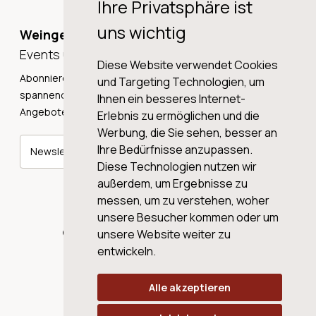
Ihre Privatsphäre ist
uns wichtig
Weingeschichten,
Events und Neuigkeiten!
Diese Website verwendet Cookies
Abonnieren Sie unseren Newsletter und erhalten Sie
und Targeting Technologien, um
spannende Weingeschichten, Neuigkeiten und tolle
Ihnen ein besseres Internet-
Angebote direkt in Ihre Mailbox.
Erlebnis zu ermöglichen und die
Werbung, die Sie sehen, besser an
Ihre Bedürfnisse anzupassen.
Newsletter abonnieren
Diese Technologien nutzen wir
außerdem, um Ergebnisse zu
messen, um zu verstehen, woher
unsere Besucher kommen oder um
© 2026 WINE AG VALENTIN & VON SALIS
unsere Website weiter zu
entwickeln.
Alle akzeptieren