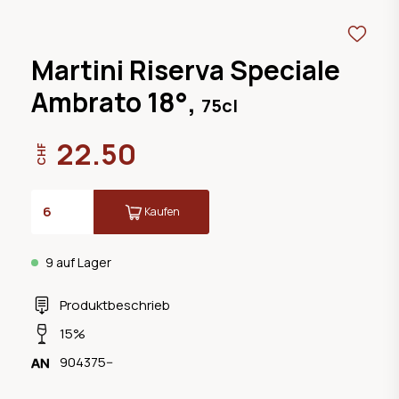
Martini Riserva Speciale
Ambrato 18°,
75cl
22.50
CHF
Kaufen
9 auf Lager
Produktbeschrieb
15%
904375--