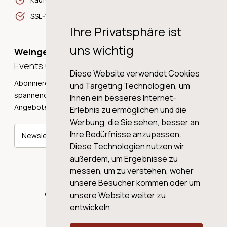
SSL-Verschlüsselung
Ihre Privatsphäre ist
uns wichtig
Weingeschichten,
Events und Neuigkeiten!
Diese Website verwendet Cookies
Abonnieren Sie unseren Newsletter und erhalten Sie
und Targeting Technologien, um
spannende Weingeschichten, Neuigkeiten und tolle
Ihnen ein besseres Internet-
Angebote direkt in Ihre Mailbox.
Erlebnis zu ermöglichen und die
Werbung, die Sie sehen, besser an
Ihre Bedürfnisse anzupassen.
Newsletter abonnieren
Diese Technologien nutzen wir
außerdem, um Ergebnisse zu
messen, um zu verstehen, woher
unsere Besucher kommen oder um
© 2026 WINE AG VALENTIN & VON SALIS
unsere Website weiter zu
entwickeln.