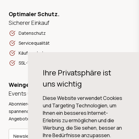
Optimaler Schutz.
Sicherer Einkauf
Datenschutz
Servicequalität
Käuferschutz
SSL-Verschlüsselung
Ihre Privatsphäre ist
uns wichtig
Weingeschichten,
Events und Neuigkeiten!
Diese Website verwendet Cookies
Abonnieren Sie unseren Newsletter und erhalten Sie
und Targeting Technologien, um
spannende Weingeschichten, Neuigkeiten und tolle
Ihnen ein besseres Internet-
Angebote direkt in Ihre Mailbox.
Erlebnis zu ermöglichen und die
Werbung, die Sie sehen, besser an
Ihre Bedürfnisse anzupassen.
Newsletter abonnieren