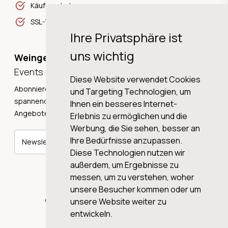
Käuferschutz
SSL-Verschlüsselung
Ihre Privatsphäre ist
uns wichtig
Weingeschichten,
Events und Neuigkeiten!
Diese Website verwendet Cookies
Abonnieren Sie unseren Newsletter und erhalten Sie
und Targeting Technologien, um
spannende Weingeschichten, Neuigkeiten und tolle
Ihnen ein besseres Internet-
Angebote direkt in Ihre Mailbox.
Erlebnis zu ermöglichen und die
Werbung, die Sie sehen, besser an
Ihre Bedürfnisse anzupassen.
Newsletter abonnieren
Diese Technologien nutzen wir
außerdem, um Ergebnisse zu
messen, um zu verstehen, woher
unsere Besucher kommen oder um
© 2026 WINE AG VALENTIN & VON SALIS
unsere Website weiter zu
entwickeln.