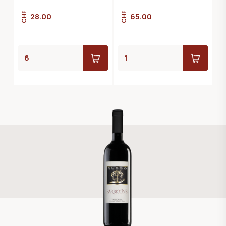
CHF
CHF
28.00
65.00