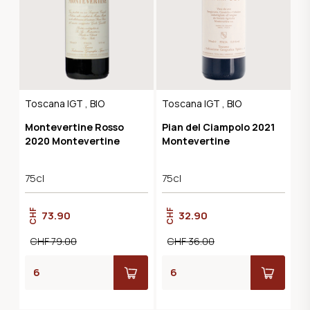
Toscana IGT , BIO
Toscana IGT , BIO
Montevertine Rosso
Pian del Ciampolo 2021
2020 Montevertine
Montevertine
75cl
75cl
CHF
CHF
73.90
32.90
CHF 79.00
CHF 36.00