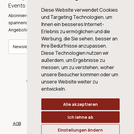
Events und Neuigkeiten!
Diese Website verwendet Cookies
Abonnieren Sie unseren Newsletter und erhalten Sie
und Targeting Technologien, um
spannende Weingeschichten, Neuigkeiten und tolle
Ihnen ein besseres Internet-
Angebote direkt in Ihre Mailbox.
Erlebnis zu ermöglichen und die
Werbung, die Sie sehen, besser an
Ihre Bedürfnisse anzupassen.
Newsletter abonnieren
Diese Technologien nutzen wir
außerdem, um Ergebnisse zu
messen, um zu verstehen, woher
unsere Besucher kommen oder um
© 2026 WINE AG VALENTIN & VON SALIS
unsere Website weiter zu
entwickeln.
Alle akzeptieren
Ich lehne ab
AGB
Datenschutz
Impressum
Cookies
Einstellungen ändern