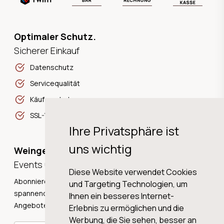
Optimaler Schutz.
Sicherer Einkauf
Datenschutz
Servicequalität
Käuferschutz
SSL-Verschlüsselung
Ihre Privatsphäre ist
uns wichtig
Weingeschichten,
Events und Neuigkeiten!
Diese Website verwendet Cookies
Abonnieren Sie unseren Newsletter und erhalten Sie
und Targeting Technologien, um
spannende Weingeschichten, Neuigkeiten und tolle
Ihnen ein besseres Internet-
Angebote direkt in Ihre Mailbox.
Erlebnis zu ermöglichen und die
Werbung, die Sie sehen, besser an