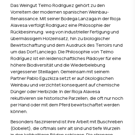
Das Weingut Telmo Rodriguez gehört zu den
Vorreitern der modernen spanischen Weinbau-
Renaissance. Mit seiner Bodega Lanzaga in der Rioja
Alavesa verfolgt Rodriguez eine Philosophie der
Rückbesinnung: weg von industrieller Fertigung und
übermässigem Holzeinsatz, hin zu biologischer
Bewirtschaftung und dem Ausdruck des Terroirs rund
um das Dorf Lanciego. Die Philosophie von Telmo
Rodríguez ist ein leidenschaftliches Plädoyer für eine
höhere Biodiversität und die Wiederbelebung
vergessener Steillagen. Gemeinsam mit seinem
Partner Pablo Eguzkiza setzt er auf ökologischen
Weinbau und verzichtet konsequent auf chemische
Dünger oder Herbizide. In der Rioja Alavesa
rekultivieren sie historische Parzellen, die oft nur noch
per Hand oder mit dem Pferd bewirtschaftet werden
können.
Besonders faszinierend ist ihre Arbeit mit Buschreben
(Gobelet), die oftmals sehr alt sind und tiefe Wurzeln
in den kalkhaltigen Böden schlagen. Die strengen