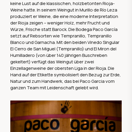
keine Lust auf die klassischen, holzbetonten Rioja-
Weine hatte. In seinem Weingut in Murillo de Río Leza
produziert er Weine, die eine moderne Interpretation
der Rioja zeigen – weniger Holz, mehr Frucht und
Würze, Frische statt Barock. Die Bodega Paco García
setzt auf Rebsorten wie Tempranillo, Tempranillo
Blanco und Garnacha. Mit den beiden Vinedo Singular
El Cerro de San Miguel (Tempranillo) und El Miron del
Humilladero (von über 140 jährigen Buschreben
gekeltert) verfügt das Weingut über zwei
Einzellagenweine der obersten Liga in der Rioja. Die
Hand auf der Etikette symbolisiert den Bezug zur Erde,
Natur und zum Handwerk, das bei Paco Garcia vom
ganzen Team mit Leidenschaft gelebt wird.