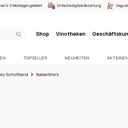
nert 2-3 Werktagen geliefert
Einfache digitale Bezahlung
Degusta
Shop
Vinotheken
Geschäftsku
SEN
TOPSELLER
NEUHEITEN
AKTIONE
ky Schottland
Ballantine's