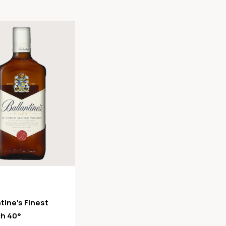
ntine's Finest
h 40°