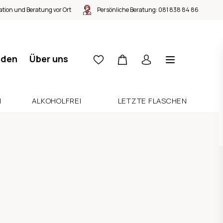
tion und Beratung vor Ort
Persönliche Beratung:
081 838 84 86
nden
Über uns
N
ALKOHOLFREI
LETZTE FLASCHEN