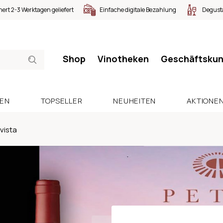
nert 2-3 Werktagen geliefert
Einfache digitale Bezahlung
Degusta
Shop
Vinotheken
Geschäftsku
SEN
TOPSELLER
NEUHEITEN
AKTIONE
vista