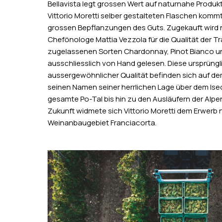
Bellavista legt grossen Wert auf naturnahe Produkti
Vittorio Moretti selber gestalteten Flaschen kom
grossen Bepflanzungen des Guts. Zugekauft wird n
Chefönologe Mattia Vezzola für die Qualität der Tr
zugelassenen Sorten Chardonnay, Pinot Bianco u
ausschliesslich von Hand gelesen. Diese ursprüng
aussergewöhnlicher Qualität befinden sich auf dem
seinen Namen seiner herrlichen Lage über dem Iseo
gesamte Po-Tal bis hin zu den Ausläufern der Alpen 
Zukunft widmete sich Vittorio Moretti dem Erwerb
Weinanbaugebiet Franciacorta.