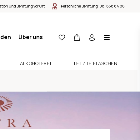
tion und Beratung vor Ort
Persönliche Beratung:
081 838 84 86
nden
Über uns
N
ALKOHOLFREI
LETZTE FLASCHEN