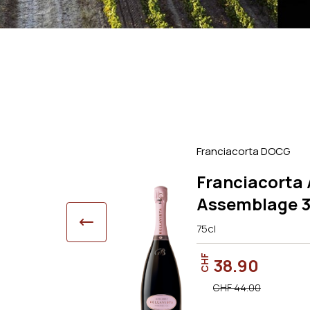
Franciacorta DOCG
 Brut 2020
Franciacorta
Assemblage 3 
75cl
CHF
38.90
CHF 44.00