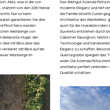
on. Alles, was in die von
Das Weingut Azienda Petra i
mt, stammt von den 206 Hektar
moderne Eleganz und tief ve
ichts. Nur so kann
der Familie Moretti Cuseri ge
auben garantieren. Die drei
Architektur des Weinkellers,
nd Pinot Nero werden
auch für die charaktervolle
lichen Weinberge von
Suvereto entstehen durch b
 Bellavista-Hügel, der
Cabernet Sauvignon, Merlot u
-See mit Blick über das
Technologie und handwerklich
verdankt. Mit Blick auf die
Eleganz zu schaffen. Besonde
 neuer Weinberge im
Quercegobbe spiegeln das Te
wider. Die Azienda Petra steh
und Natur perfekt verbinden –
Qualität schätzen.