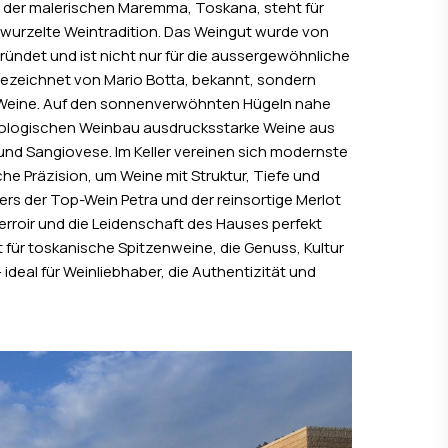
n der malerischen Maremma, Toskana, steht für
rwurzelte Weintradition. Das Weingut wurde von
gründet und ist nicht nur für die aussergewöhnliche
 gezeichnet von Mario Botta, bekannt, sondern
n Weine. Auf den sonnenverwöhnten Hügeln nahe
iologischen Weinbau ausdrucksstarke Weine aus
nd Sangiovese. Im Keller vereinen sich modernste
e Präzision, um Weine mit Struktur, Tiefe und
rs der Top-Wein Petra und der reinsortige Merlot
rroir und die Leidenschaft des Hauses perfekt
t für toskanische Spitzenweine, die Genuss, Kultur
 ideal für Weinliebhaber, die Authentizität und