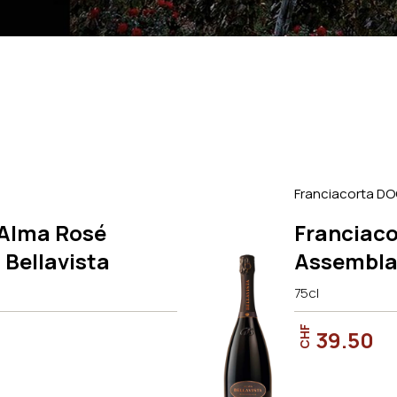
Franciacorta D
 Alma Rosé
Franciac
Bellavista
Assemblag
75cl
CHF
39.50